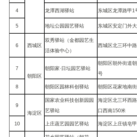
4
龙潭西湖驿站
东城区龙潭路甲1
5
地坛公园园艺驿站
东城区安定门外大
双秀驿站（金都园艺生
6
西城区
西城区北三环中路
活体验中心）
朝阳区朝外街道朝
7
朝阳家·日坛园艺驿站
号
朝阳区
8
朝阳区园林科创驿站
朝阳区花家地南街
国家农业科技创新园园
海淀区北三环西路
9
艺驿站
口西南150米
海淀区
10
上庄蔬艺园园艺驿站
海淀区上庄镇皂甲