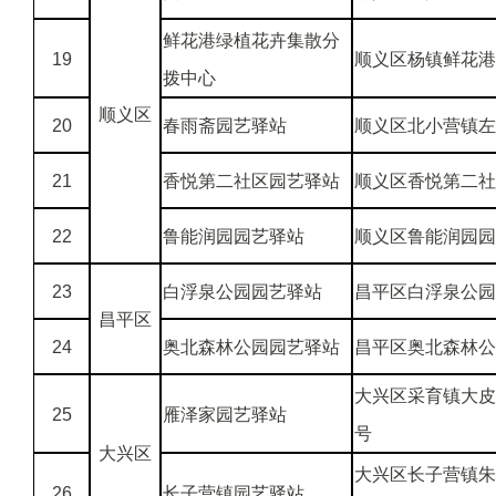
鲜花港绿植花卉集散分
19
顺义区杨镇鲜花港
拨中心
顺义区
20
春雨斋园艺驿站
顺义区北小营镇左
21
香悦第二社区园艺驿站
顺义区香悦第二社
22
鲁能润园园艺驿站
顺义区鲁能润园园
23
白浮泉公园园艺驿站
昌平区白浮泉公园
昌平区
24
奥北森林公园园艺驿站
昌平区奥北森林公
大兴区采育镇大皮
25
雁泽家园艺驿站
号
大兴区
大兴区长子营镇朱
26
长子营镇园艺驿站