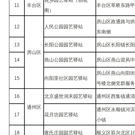
花乡园艺驿站（朝花
11
丰台区
丰台区草桥东路甲
阁）
房山区政通路与拱
12
人民公园园艺驿站
东南侧
13
长阳公园园艺驿站
房山区长阳镇长阳
房山区
14
燕山公园园艺驿站
房山区燕山迎风中
房山区燕山向阳街
15
向阳里社区园艺驿站
号楼北侧党群服务
16
北京盛世润禾园艺驿站
通州区西集镇通清
通州区
通州区永顺镇河滨
17
花月坊园艺驿站
小镇
18
黄氏庄园园艺驿站
顺义区双兴北区1