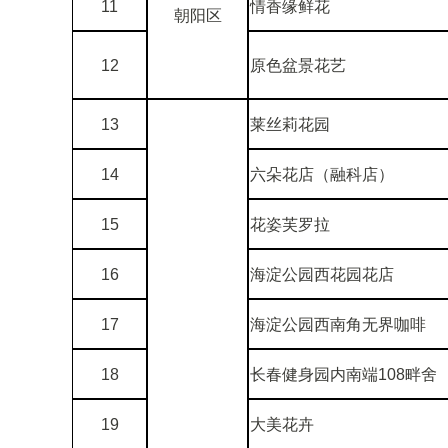
11
情香缘鲜花
朝阳区
12
原色盆景花艺
13
莱丝莉花园
14
六朵花店（融科店）
15
花姿芙罗拉
16
海淀公园西花园花店
17
海淀公园西南角无界咖啡
18
长春健身园内南端108畔舍
19
大美花卉