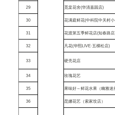
29
觅棠花舍(华清嘉园店)
30
花满庭鲜花(中科院中关村小
31
花渡第五季鲜花店(知春路店
32
凡花(华熙LIVE·五棵松店)
33
硬壳花店
34
玫瑰花艺
35
果味好～鲜花水果（幽雅迷
36
昆娜花艺（索家坟店）