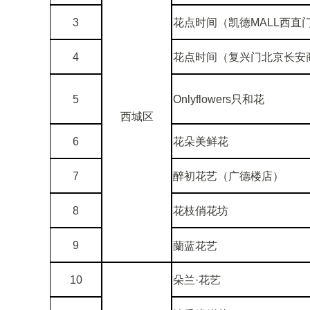
3
花点时间（凯德MALL西直
4
花点时间（复兴门北京长安
5
Onlyflowers只和花
西城区
6
花朵美鲜花
7
醉初花艺（广德楼店）
8
花枝俏花坊
9
蘭蓝花艺
10
朵兰·花艺