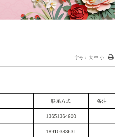
字号：
大
中
小
联系方式
备注
13651364900
18910383631