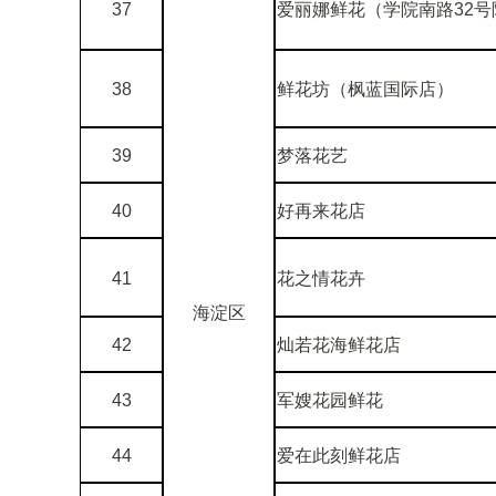
37
爱丽娜鲜花（学院南路32号
38
鲜花坊（枫蓝国际店）
39
梦落花艺
40
好再来花店
41
花之情花卉
海淀区
42
灿若花海鲜花店
43
军嫂花园鲜花
44
爱在此刻鲜花店