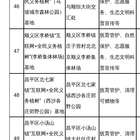
民义务植树”（马
保护、志愿服
46
与顺恒大街交
坡城市森林公园）
务、生态文明科
汇处
基地
普宣传等
顺义区李桥镇
抚育管护、自然
顺义区李桥镇“互
联网+全民义务植
庄子营村北北
保护、志愿服
47
树”(李桥集体林场)
京顺义李桥集
务、生态文明科
基地
体林场
普宣传等
昌平区北七家
昌平区北七家
镇“互联网+全民义
抚育管护、清理
48
镇西沙各庄郊
务植树”（西沙各
可燃物等
野公园
庄郊野公园）基地
昌平区小汤山
昌平区小汤山
镇“互联网+全民义
抚育管护、清理
49
镇大赴任庄村