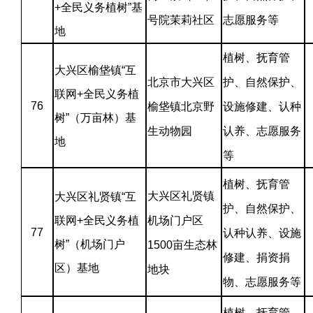
+全民义务植树”基
号院茉莉社区
志愿服务等
地
植树、抚育管
大兴区榆垡镇“互
北京市大兴区
护、自然保护、
联网+全民义务植
76
榆垡镇北京野
设施修建、认种
树”（万亩林）基
生动物园
认养、志愿服务
地
等
植树、抚育管
大兴区礼贤镇
大兴区礼贤镇“互
护、自然保护、
联网+全民义务植
机场门户区
77
认种认养、设施
树”（机场门户
1500亩生态林
修建、捐资捐
区）基地
地块
物、志愿服务等
植树、抚育管