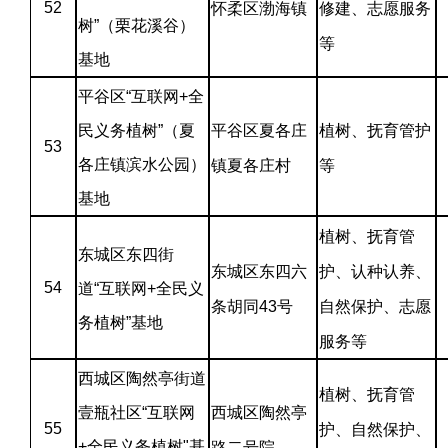
52
怀柔区渤海镇
修建、志愿服务
树”（栗花溪谷）
等
基地
平谷区“互联网+全
民义务植树”（夏
平谷区夏各庄
植树、抚育管护
53
各庄镇滨水公园）
镇夏各庄村
等
基地
植树、抚育管
东城区东四街
东城区东四六
护、认种认养、
54
道“互联网+全民义
条胡同43号
自然保护、志愿
务植树”基地
服务等
西城区陶然亭街道
植树、抚育管
壹瓶社区“互联网
西城区陶然亭
55
护、自然保护、
+全民义务植树"基
路二号院