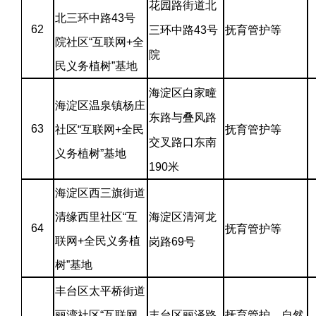
花园路街道北
北三环中路43号
62
三环中路43号
抚育管护等
院社区“互联网+全
院
民义务植树”基地
海淀区白家疃
海淀区温泉镇杨庄
东路与叠风路
63
社区“互联网+全民
抚育管护等
交叉路口东南
义务植树”基地
190米
海淀区西三旗街道
清缘西里社区“互
海淀区清河龙
64
抚育管护等
联网+全民义务植
岗路69号
树”基地
丰台区太平桥街道
丽湾社区“互联网
丰台区丽泽路
抚育管护、自然