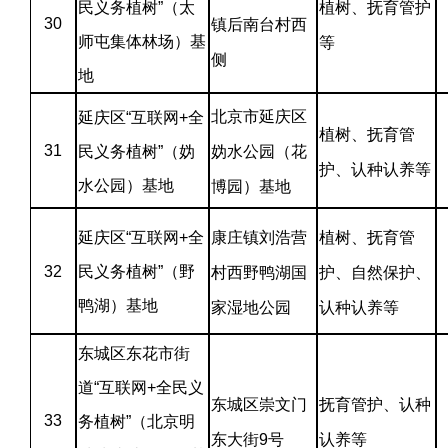
民义务植树”（太
植树、抚育管护
30
镇后南台村西
师屯集体林场）基
等
侧
地
北京市延庆区
延庆区“互联网+全
植树、抚育管
31
民义务植树”（妫
妫水公园（花
护、认种认养等
水公园）基地
博园）基地
延庆区“互联网+全
康庄镇刘浩营
植树、抚育管
32
民义务植树”（野
村西野鸭湖国
护、自然保护、
鸭湖）基地
家湿地公园
认种认养等
东城区东花市街
道“互联网+全民义
东城区崇文门
抚育管护、认种
33
务植树”（北京明
东大街9号
认养等