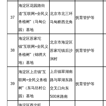
海淀区花园路街
道“互联网+全民义
北京市北三环
37
抚育管护等
务植树”（马甸公
马甸桥西北角
园）基地
海淀区苏家坨
北京市海淀区
镇“互联网+全民义
38
苏家坨镇后沙
抚育管护等
务植树”（锦绣大
涧村
地）基地
上庄镇翠湖南
海淀区上庄镇“互
联网+全民义务植
路与翠湖东路
39
抚育管护等
树”（东马坊村公
交叉口向东
园）基地
500米路南
海淀区西北旺