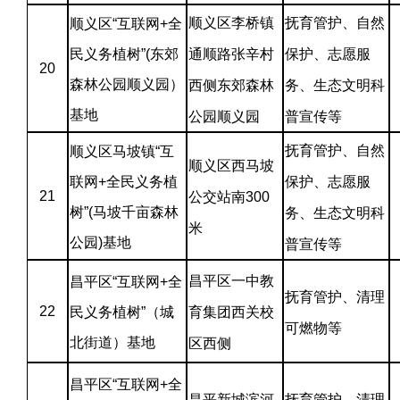
顺义区李桥镇
抚育管护、自然
顺义区“互联网+全
民义务植树”(东郊
通顺路张辛村
保护、志愿服
20
森林公园顺义园）
西侧东郊森林
务、生态文明科
基地
公园顺义园
普宣传等
抚育管护、自然
顺义区马坡镇“互
顺义区西马坡
联网+全民义务植
保护、志愿服
21
公交站南300
树”(马坡千亩森林
务、生态文明科
米
公园)基地
普宣传等
昌平区一中教
昌平区“互联网+全
抚育管护、清理
22
民义务植树”（城
育集团西关校
可燃物等
北街道）基地
区西侧
昌平区“互联网+全
昌平新城滨河
抚育管护、清理