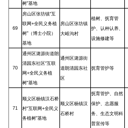
树”基地
房山区张坊镇“互
植树、抚育管
联网+全民义务植
房山区张坊镇
69
护、认种认养、
树”（博士小院）
大峪沟村
设施修建等
基地
通州区潞源街道朗
通州区潞源街
清园东社区“互联
70
道朗清园东社
抚育管护等
网+全民义务植
区
树“基地
抚育管护、自然
顺义区杨镇汉石桥
顺义区杨镇汉
保护、志愿服
71
村“互联网+全民义
石桥村
务、生态文明科
务植树”基地
普宣传等