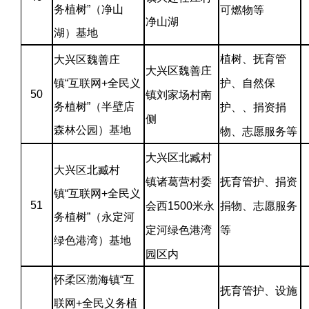
务植树”（净山
可燃物等
净山湖
湖）基地
植树、抚育管
大兴区魏善庄
大兴区魏善庄
镇“互联网+全民义
护、自然保
50
镇刘家场村南
务植树”（半壁店
护、、捐资捐
侧
森林公园）基地
物、志愿服务等
大兴区北臧村
大兴区北臧村
镇诸葛营村委
抚育管护、捐资
镇“互联网+全民义
51
会西1500米永
捐物、志愿服务
务植树”（永定河
定河绿色港湾
等
绿色港湾）基地
园区内
怀柔区渤海镇“互
抚育管护、设施
联网+全民义务植