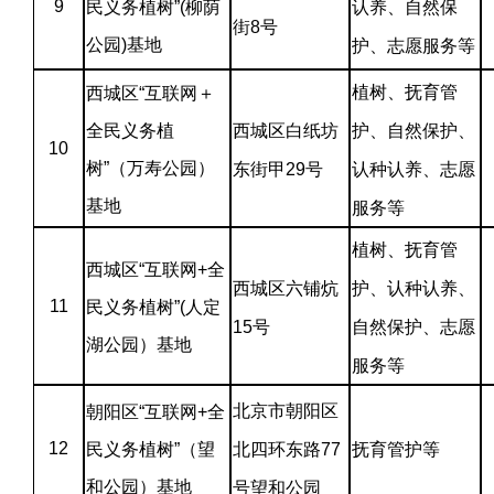
9
民义务植树”(柳荫
认养、自然保
街8号
公园)基地
护、志愿服务等
植树、抚育管
西城区“互联网＋
全民义务植
西城区白纸坊
护、自然保护、
10
树”（万寿公园）
东街甲29号
认种认养、志愿
基地
服务等
植树、抚育管
西城区“互联网+全
西城区六铺炕
护、认种认养、
11
民义务植树”(人定
15号
自然保护、志愿
湖公园）基地
服务等
北京市朝阳区
朝阳区“互联网+全
12
民义务植树”（望
北四环东路77
抚育管护等
和公园）基地
号望和公园