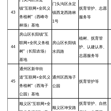
门头沟区永定
镇“互联网+全民义
抚育管护、志愿
43
镇西龙西路林
务植树”（西峰寺
服务等
1号
林场）基地
房山区长阳镇“互
植树、抚育管
联网+全民义务植
房山区长阳镇
44
护、认建认养、
树”（长阳农场）
水四路
志愿服务等
基地
通州区新华街
道“互联网+全民义
通州区西海子
45
抚育管护等
务植树”（西海子
公园
公园）基地
抚育管护、自然
顺义区“互联网+全
顺义区坤安路